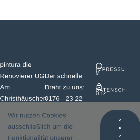
pintura die
IMPRESSU
M
Renovierer UG
Der schnelle
Am
Draht zu uns:
DATENSCH
UTZ
Christhäuschen
0176 - 23 22
11
81 10
KONTAKT
Wir nutzen Cookies
61200
A
ausschließlich um die
K
Wölfersheim
Funktionalität unserer
Z